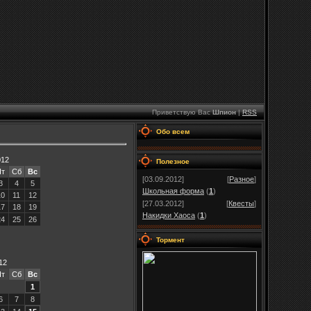
Приветствую Вас
Шпион
|
RSS
Обо всем
012
Полезное
Пт
Сб
Вс
[03.09.2012]
[
Разное
]
3
4
5
Школьная форма
(
1
)
10
11
12
[27.03.2012]
[
Квесты
]
17
18
19
Накидки Хаоса
(
1
)
24
25
26
Тормент
12
Пт
Сб
Вс
1
6
7
8