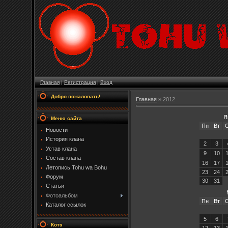
Главная
|
Регистрация
|
Вход
Добро пожаловать!
Главная
»
2012
Я
Меню сайта
Пн
Вт
Новости
История клана
2
3
Устав клана
9
10
Состав клана
16
17
Летопись Tohu wa Bohu
23
24
Форум
30
31
Статьи
Фотоальбом
Пн
Вт
Каталог ссылок
5
6
Котэ
12
13