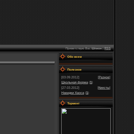
Приветствую Вас
Шпион
|
RSS
Обо всем
Полезное
[03.09.2012]
[
Разное
]
Школьная форма
(
1
)
[27.03.2012]
[
Квесты
]
Накидки Хаоса
(
1
)
Тормент