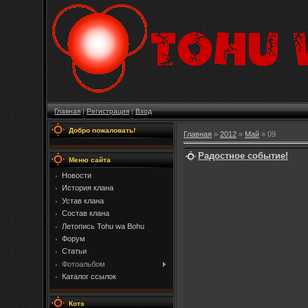
Главная
|
Регистрация
|
Вход
Добро пожаловать!
Главная
»
2012
»
Май
»
09
Радостное событие!
Меню сайта
Новости
История клана
Устав клана
Состав клана
Летопись Tohu wa Bohu
Форум
Статьи
Фотоальбом
Каталог ссылок
Котэ