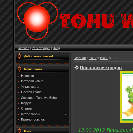
Главная
|
Регистрация
|
Вход
Добро пожаловать!
Главная
»
2012
»
Июнь
»
12
Пополнение рядов
Меню сайта
Новости
История клана
Устав клана
Состав клана
Летопись Tohu wa Bohu
Форум
Статьи
Фотоальбом
Каталог ссылок
12.06.2012 Внимание
Котэ