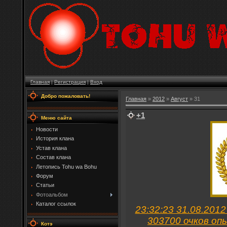
Главная
|
Регистрация
|
Вход
Добро пожаловать!
Главная
»
2012
»
Август
»
31
+1
Меню сайта
Новости
История клана
Устав клана
Состав клана
Летопись Tohu wa Bohu
Форум
Статьи
Фотоальбом
Каталог ссылок
23:32:23 31.08.201
303700 очков оп
Котэ