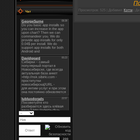
По
Просмотров: 525 | Добавил:
Кэтти
| Да
Чат
200