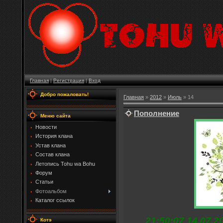
Главная
|
Регистрация
|
Вход
Добро пожаловать!
Главная
»
2012
»
Июль
»
14
Пополнение
Меню сайта
Новости
История клана
Устав клана
Состав клана
Летопись Tohu wa Bohu
Форум
Статьи
Фотоальбом
Каталог ссылок
21:50:07 14.07.
Котэ