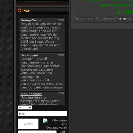
вступает в
Добр
Чат
Просмотров: 478 | Добавил:
Кэтти
| Да
200