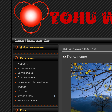
Главная
|
Регистрация
|
Вход
Добро пожаловать!
Главная
»
2012
»
Март
»
26
Пополнение
Меню сайта
Новости
История клана
Устав клана
Состав клана
Летопись Tohu wa Bohu
Форум
Статьи
Фотоальбом
Каталог ссылок
Котэ