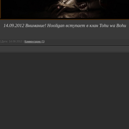
14.09.2012 Внимание! Hooligan вступает в клан Tohu wa Bohu
| Дата:
14.09.2012
|
Комментарии (1)