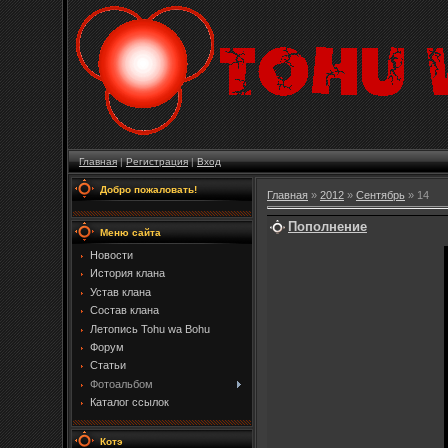
Главная
|
Регистрация
|
Вход
Добро пожаловать!
Главная
»
2012
»
Сентябрь
»
14
Пополнение
Меню сайта
Новости
История клана
Устав клана
Состав клана
Летопись Tohu wa Bohu
Форум
Статьи
Фотоальбом
Каталог ссылок
Котэ