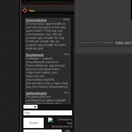
Чат
Просмотров: 446 | Добавил:
Рыбка_Нелл
200