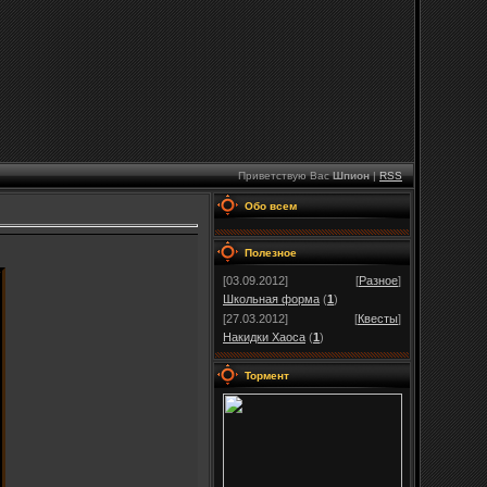
Приветствую Вас
Шпион
|
RSS
Обо всем
Полезное
[03.09.2012]
[
Разное
]
Школьная форма
(
1
)
[27.03.2012]
[
Квесты
]
Накидки Хаоса
(
1
)
Тормент