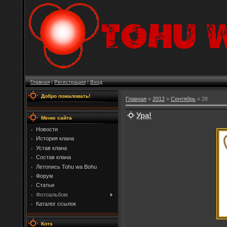
Главная
|
Регистрация
|
Вход
Добро пожаловать!
Главная
»
2012
»
Сентябрь
»
28
Ура!
Меню сайта
Новости
История клана
Устав клана
Состав клана
Летопись Tohu wa Bohu
Форум
Статьи
Фотоальбом
Каталог ссылок
Котэ