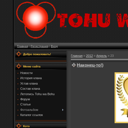
Главная
|
Регистрация
|
Вход
Добро пожаловать!
Главная
»
2012
»
Апрель
»
23
Наконец-то!)
Меню сайта
Новости
История клана
Устав клана
Состав клана
Летопись Tohu wa Bohu
Форум
Статьи
Фотоальбом
Каталог ссылок
Котэ