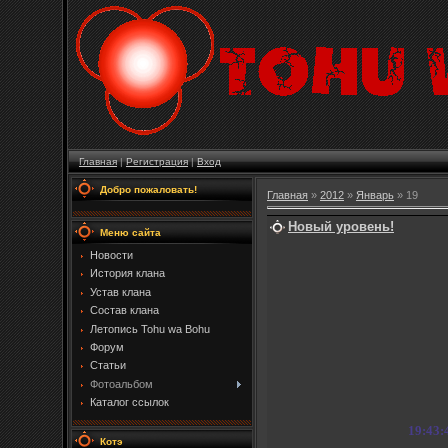
Главная
|
Регистрация
|
Вход
Добро пожаловать!
Главная
»
2012
»
Январь
»
19
Новый уровень!
Меню сайта
Новости
История клана
Устав клана
Состав клана
Летопись Tohu wa Bohu
Форум
Статьи
Фотоальбом
Каталог ссылок
19:43:
Котэ