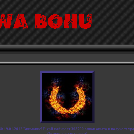
40 19.01.2012 Внимание! Fivali набирает 303700 очков опыта и получает уро
От души поздравляем!