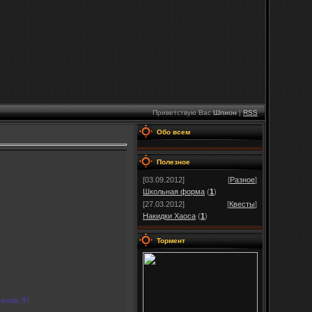
Приветствую Вас
Шпион
|
RSS
Обо всем
Полезное
[03.09.2012]
[
Разное
]
Школьная форма
(
1
)
[27.03.2012]
[
Квесты
]
Накидки Хаоса
(
1
)
Тормент
вень 9!