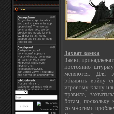
Чат
Захват замка
Замки принадлежат 
постоянно штурму
меняются. Для з
объявить войну е
игровому клану или
правило, захваты
ботам, поскольку
со многими пробле
200