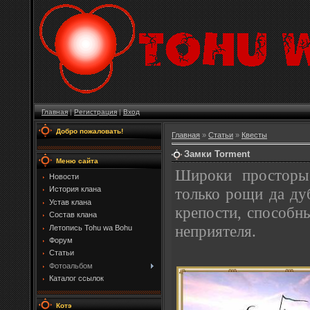
Главная
|
Регистрация
|
Вход
Добро пожаловать!
Главная
»
Статьи
»
Квесты
Замки Torment
Меню сайта
Широки просторы
Новости
только рощи да ду
История клана
Устав клана
крепости, способн
Состав клана
неприятеля.
Летопись Tohu wa Bohu
Форум
Статьи
Фотоальбом
Каталог ссылок
Котэ