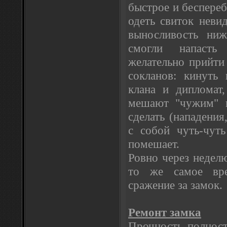
быстрое и беспереб
одеть свиток неви
выносливость ни
смогли напаст
желательно прийти 
сокланов: кинуть
клана и дипломат
мешают "чужим" п
сделать (нападения,
с собой чуть-чут
помешает.
Ровно через недел
то же самое вре
сражение за замок.
Ремонт замка
Прочность полност