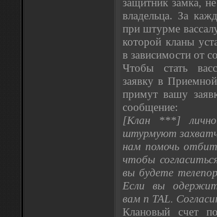
защитник замка, н
владельца. За каж
при штурме вассалу
которой кланы уст
в зависимости от с
Чтобы стать васс
заявку в Приемной
примут вашу заявк
сообщение:
[Клан ***] лич
штурмуют захватч
нам помочь отбить
чтобы согласиться 
вы будете телепо
Если вы одержит
вам n TAL. Согласи
Клановый счет по